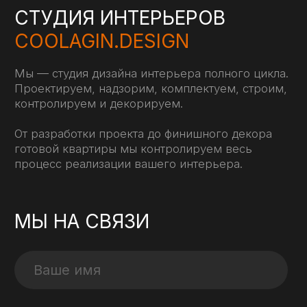
Согласие на обработку данных Яндекс Метрика
© Coolagin.Design, 2013-2023 г. Все права защищены.
Копирование любых материалов с данного сайта
запрещено, в том числе с активной гиперссылкой на
данный сайт, и преследуется по закону. ИП Кулагин А.С.,
ИНН 772155337685, ОГРНИП 316774600431457, р/с
40802810400000033298, в АО «Тинькофф Банк».