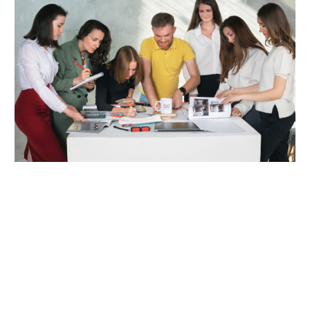
СТУДИЯ ИНТЕРЬЕРОВ
COOLAGIN.DESIGN
Мы — студия дизайна интерьера полного цикла.
Проектируем, надзорим, комплектуем, строим,
контролируем и декорируем.
От разработки проекта до финишного декора
готовой квартиры мы контролируем весь
процесс реализации вашего интерьера.
МЫ НА СВЯЗИ
НАХОДИМСЯ В МОСКВЕ,
ПРОЕКТИРУЕМ