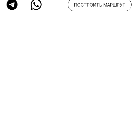
Сотрудничество
ПАРТНЕРАМ И
ПОДРЯДЧИКАМ
+7 (965) 212-28-38
;
com@coolagin.design